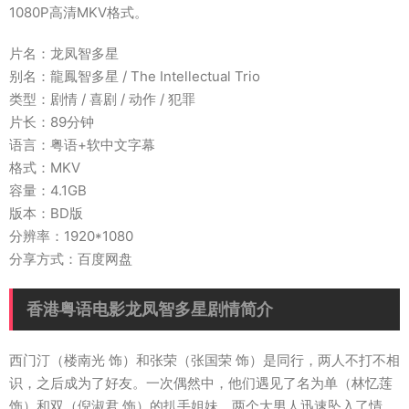
1080P高清MKV格式。
片名：龙凤智多星
别名：龍鳳智多星 / The Intellectual Trio
类型：剧情 / 喜剧 / 动作 / 犯罪
片长：89分钟
语言：粤语+软中文字幕
格式：MKV
容量：4.1GB
版本：BD版
分辨率：1920*1080
分享方式：百度网盘
香港粤语电影龙凤智多星剧情简介
西门汀（楼南光 饰）和张荣（张国荣 饰）是同行，两人不打不相
识，之后成为了好友。一次偶然中，他们遇见了名为单（林忆莲
饰）和双（倪淑君 饰）的扒手姐妹，两个大男人迅速坠入了情