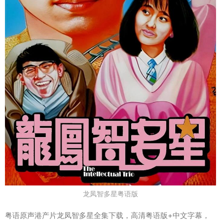
龙凤智多星粤语版
粤语原声港产片龙凤智多星全集下载，高清粤语版+中文字幕，