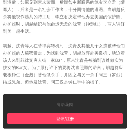
到港后，如愿见到素未蒙面、后期曾中断联系的笔友李立君（缪
骞人），后者是一名社会工作者，十分同情他的遭遇。当胡越反
杀将他视作越共的特工后，李立君决定帮他办去美国的假护照。
办护照时，胡越结识与他命运无差的沈青（钟楚红），两人讲好
到美一起生活。
胡越、沈青等人在菲律宾转机时，沈青及其他几个女孩被帮他们
办护照的人秘密带走，为找到沈青，胡越放弃赴美良机，胁迫着
该人来到菲律宾唐人街一家Bar，原来沈青是被骗到该处做实为
妓女的Bar女。为了履行许下的要将沈青照顾的诺言，胡越答应
老板钟仁（金彪）替他做杀手，并因之与另一杀手阿三（罗烈）
结成兄弟。但他及沈青、阿三仅是钟仁手中的棋子。
粤语花园
登录/注册