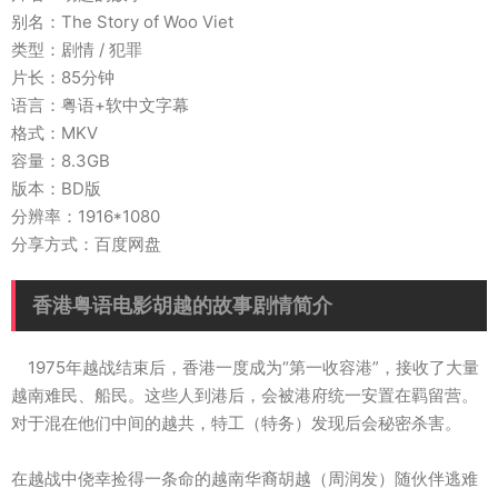
别名：The Story of Woo Viet
类型：剧情 / 犯罪
片长：85分钟
语言：粤语+软中文字幕
格式：MKV
容量：8.3GB
版本：BD版
分辨率：1916*1080
分享方式：百度网盘
香港粤语电影胡越的故事剧情简介
1975年越战结束后，香港一度成为“第一收容港”，接收了大量
越南难民、船民。这些人到港后，会被港府统一安置在羁留营。
对于混在他们中间的越共，特工（特务）发现后会秘密杀害。
在越战中侥幸捡得一条命的越南华裔胡越（周润发）随伙伴逃难