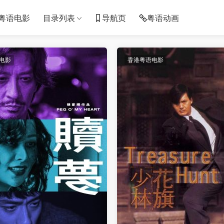
粤语电影
目录列表
导航页
粤语动画
电影
香港粤语电影