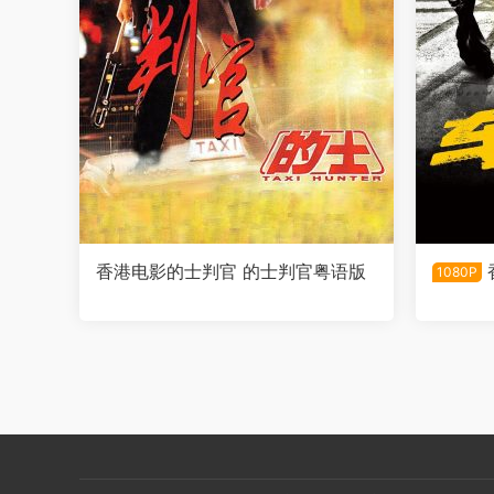
香港电影的士判官 的士判官粤语版
1080P