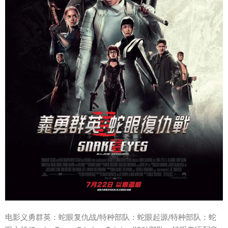
电影义勇群英：蛇眼复仇战/特种部队：蛇眼起源/特种部队：蛇