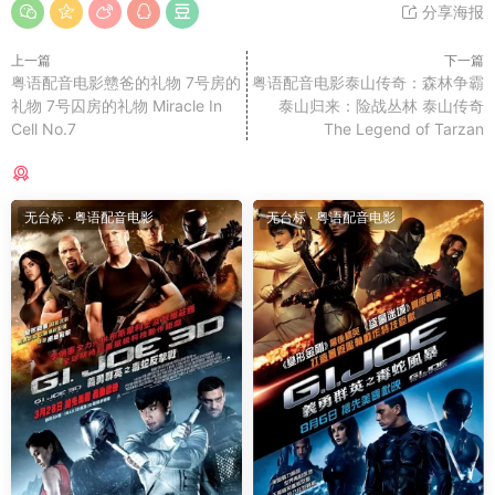
分享海报
上一篇
下一篇
粤语配音电影戆爸的礼物 7号房的
粤语配音电影泰山传奇：森林争霸
礼物 7号囚房的礼物 Miracle In
泰山归来：险战丛林 泰山传奇
Cell No.7
The Legend of Tarzan
猜你喜欢
无台标
·
粤语配音电影
无台标
·
粤语配音电影