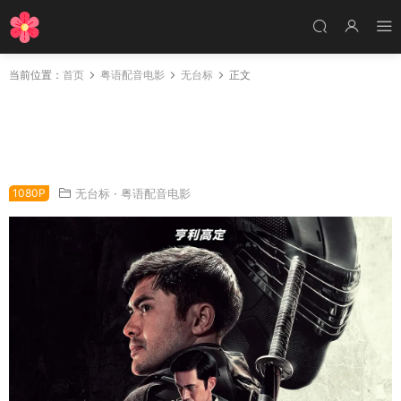
当前位置：
首页
粤语配音电影
无台标
正文
粤语配音电影义勇群英：蛇眼复仇战 特种部队：
蛇眼起源 特种部队：蛇眼之战 Snake Eyes: G.I.
Joe Origins
1080P
无台标
·
粤语配音电影