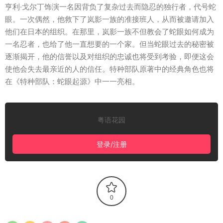
亨利·戈尔丁饰演一名因背负了复杂过去而隐忍的独行者，代号蛇
眼。一次偶然，他救下了岚影一族的准接班人，从而被邀请加入
他们在日本的组织。在那里，岚影一族不但教会了蛇眼如何成为
一名忍者，也给了他一直想要的一个家。但当蛇眼过去的秘密被
逐渐揭开，他的信誉以及对组织的忠诚也将受到考验，即便这会
使他会失去最亲近的人的信任。特种部队原著中的经典角色也将
在《特种部队：蛇眼起源》中一一亮相。
粤语花园
登录/注册
0