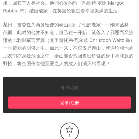
果，回归了人类社会。他同心爱的珍（玛歌特·罗比 Margot
Robbie 饰）结婚成家，在英国伦敦过着幸福美满的生活。
某日，被委任为商务密使的泰山回到了他的老家——刚果丛林，
然而，此时的他并不知道，自己在一开始，就落入了邪恶而又狡
猾的比利时军官罗姆（克里斯托弗·瓦尔兹 Christoph Waltz 饰）
一手策划的阴谋之中。如此一来，不仅仅是泰山，就连珍和他的
朋友们亦身处危险之中，泰山能否找回曾经矫健的身手和肆意的
野性，将企图伤害他至爱之人的敌人们消灭殆尽呢？
粤语花园
登录/注册
1