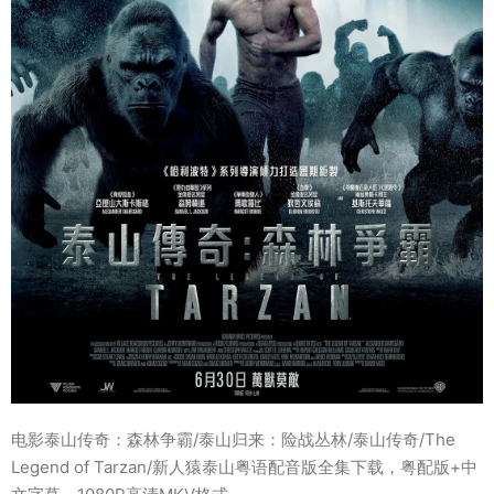
电影泰山传奇：森林争霸/泰山归来：险战丛林/泰山传奇/The
Legend of Tarzan/新人猿泰山粤语配音版全集下载，粤配版+中