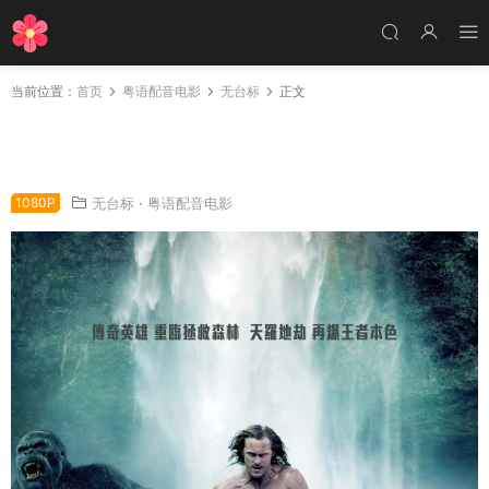
当前位置：
首页
粤语配音电影
无台标
正文
粤语配音电影泰山传奇：森林争霸 泰山归来：险
战丛林 泰山传奇 The Legend of Tarzan
1080P
无台标
·
粤语配音电影