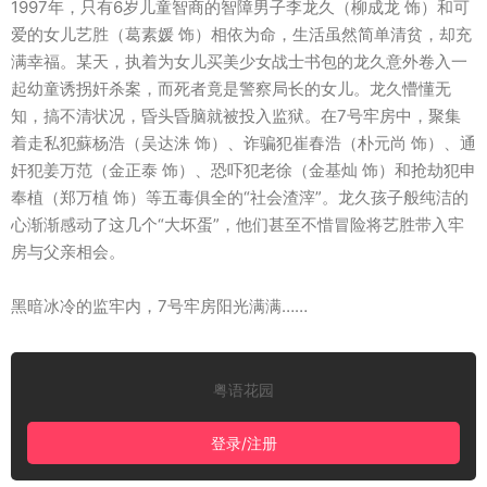
1997年，只有6岁儿童智商的智障男子李龙久（柳成龙 饰）和可
爱的女儿艺胜（葛素媛 饰）相依为命，生活虽然简单清贫，却充
满幸福。某天，执着为女儿买美少女战士书包的龙久意外卷入一
起幼童诱拐奸杀案，而死者竟是警察局长的女儿。龙久懵懂无
知，搞不清状况，昏头昏脑就被投入监狱。在7号牢房中，聚集
着走私犯蘇杨浩（吴达洙 饰）、诈骗犯崔春浩（朴元尚 饰）、通
奸犯姜万范（金正泰 饰）、恐吓犯老徐（金基灿 饰）和抢劫犯申
奉植（郑万植 饰）等五毒俱全的“社会渣滓”。龙久孩子般纯洁的
心渐渐感动了这几个“大坏蛋”，他们甚至不惜冒险将艺胜带入牢
房与父亲相会。
黑暗冰冷的监牢内，7号牢房阳光满满……
粤语花园
登录/注册