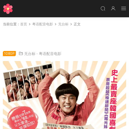
当前位置：
首页
粤语配音电影
无台标
正文
粤语配音电影戆爸的礼物 7号房的礼物 7号囚房
的礼物 Miracle In Cell No.7
1080P
无台标
·
粤语配音电影