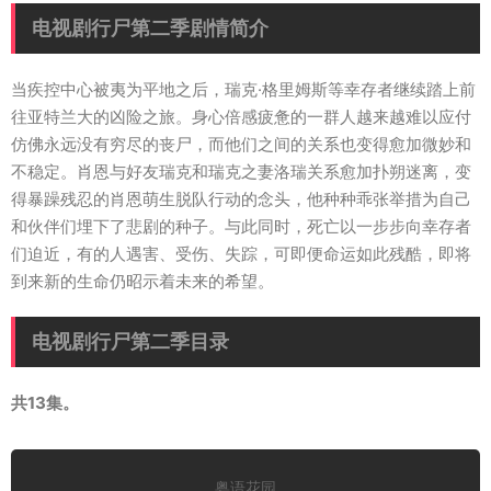
电视剧行尸第二季剧情简介
当疾控中心被夷为平地之后，瑞克·格里姆斯等幸存者继续踏上前
往亚特兰大的凶险之旅。身心倍感疲惫的一群人越来越难以应付
仿佛永远没有穷尽的丧尸，而他们之间的关系也变得愈加微妙和
不稳定。肖恩与好友瑞克和瑞克之妻洛瑞关系愈加扑朔迷离，变
得暴躁残忍的肖恩萌生脱队行动的念头，他种种乖张举措为自己
和伙伴们埋下了悲剧的种子。与此同时，死亡以一步步向幸存者
们迫近，有的人遇害、受伤、失踪，可即便命运如此残酷，即将
到来新的生命仍昭示着未来的希望。
电视剧行尸第二季目录
共13集。
粤语花园