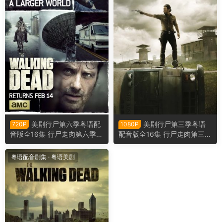
美剧行尸第六季粤语配
美剧行尸第三季粤语
720P
1080P
音版全16集 行尸走肉第六季粤
配音版全16集 行尸走肉第三季
语版
粤语版
粤语配音剧集
·
粤语美剧