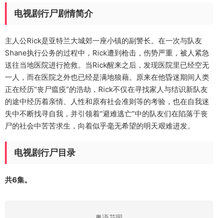
电视剧行尸剧情简介
主人公Rick是亚特兰大城郊一座小镇的副警长。在一次与队友
Shane执行公务的过程中，Rick遭到枪击，伤势严重，被人紧急
送往当地医院进行抢救。当Rick醒来之后，发现医院里已经空无
一人，而在医院之外也已经是满地狼藉。原来在他昏迷期间人类
正在经历“丧尸瘟疫”的浩劫，Rick不仅在寻找家人与结识新队友
的途中经历着亲情、人性和原有社会准则等的考验，也在自我迷
失中不断找寻自我，并引领着“避难逃亡”中的队友们在陷落于丧
尸的社会中苦苦求生，向着似乎毫无希望的明天艰难进发。
电视剧行尸目录
共6集。
粤语花园