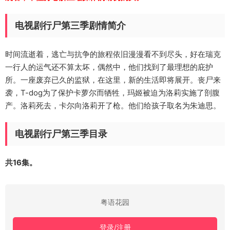
电视剧行尸第三季剧情简介
时间流逝着，逃亡与抗争的旅程依旧漫漫看不到尽头，好在瑞克
一行人的运气还不算太坏，偶然中，他们找到了最理想的庇护
所。一座废弃已久的监狱，在这里，新的生活即将展开。丧尸来
袭，T-dog为了保护卡萝尔而牺牲，玛姬被迫为洛莉实施了剖腹
产。洛莉死去，卡尔向洛莉开了枪。他们给孩子取名为朱迪思。
电视剧行尸第三季目录
共16集。
粤语花园
登录/注册