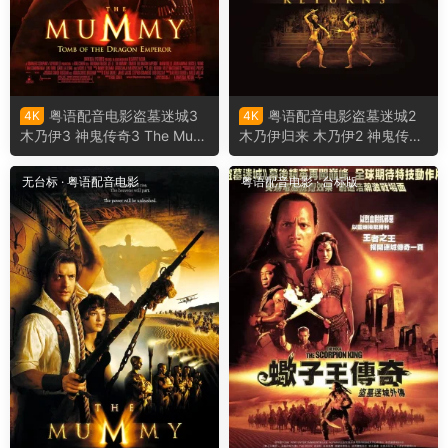
粤语配音电影盗墓迷城3
粤语配音电影盗墓迷城2
4K
4K
木乃伊3 神鬼传奇3 The Mum
木乃伊归来 木乃伊2 神鬼传奇
my: Tomb of the Dragon Em
2 The Mummy Returns
peror
无台标
·
粤语配音电影
粤语配音电影
·
台标版