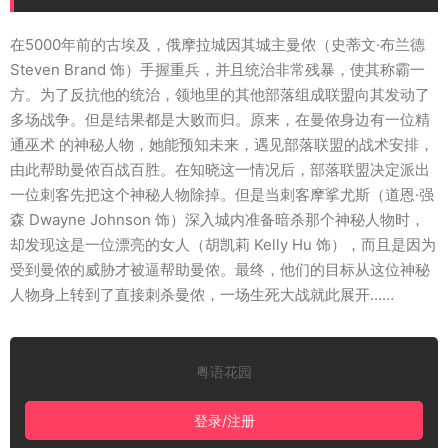
在5000年前的古埃及，俄摩拉城因其城主曼侬（史蒂文·布兰德
Steven Brand 饰）手握重兵，并且统治非常残暴，使其称霸一
方。为了反抗他的统治，领地里的其他部落组成联盟向其发动了
多场战争。但是结果都是大败而归。原来，在曼侬身边有一位精
通巫术 的神秘人物，她能预知未来，遇见部落联盟的战术安排，
由此帮助曼侬百战百胜。在知晓这一情况后，部落联盟决定派出
一位刺客先把这个神秘人物除掉。但是当刺客摩挲尤斯（道恩·强
森 Dwayne Johnson 饰）深入城内准备暗杀那个神秘人物时，
却发现这是一位漂亮的女人（胡凯莉 Kelly Hu 饰），而且是因为
受到曼侬的威胁才被逼帮助曼侬。最终，他们的目标从这位神秘
人物身上转到了直接刺杀曼侬，一场生死大战就此展开……
粤语花园
登录/注册