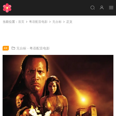
当前位置：
首页
粤语配音电影
无台标
正文
粤语配音电影蝎子王传奇盗墓迷城外传 蝎子王
魔蝎大帝 The Scorpion King
4K
无台标
·
粤语配音电影