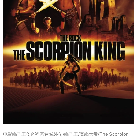
电影蝎子王传奇盗墓迷城外传/蝎子王/魔蝎大帝/The Scorpion