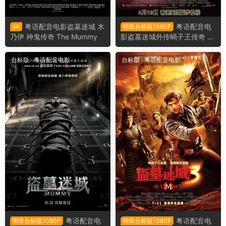
粤语配音电影盗墓迷城 木
粤语配音电
4K
明珠台标版1080P
乃伊 神鬼传奇 The Mummy
影盗墓迷城外传蝎子王传奇 蝎
子王 魔蝎大帝 The Scorpion
King
台标版
·
粤语配音电影
台标版
·
粤语配音电影
粤语配音电
粤语配音电
明珠台标版1080P
明珠台标版1080P