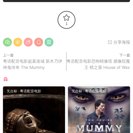
1
分享海报
上一篇
下一篇
粤语配音电影盗墓迷城 新木乃伊
粤语配音电影恐怖蜡像馆 腊像院魔
神鬼传奇 The Mummy
王 蜡之屋 House of Wax
猜你喜欢
无台标
·
粤语配音电影
无台标
·
粤语配音电影