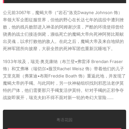
公元前3067年，魔蝎大帝（“岩石”洛克Dwayne Johnson 饰）
率领大军企图征服世界，但他的野心在长达七年的战役中遭到挫
败，他的残兵败部进入神圣的阿姆谢沙漠，严酷的环境使得曾经
骁勇的战士们接连倒毙，濒临死亡的魔蝎大帝向死神阿努比斯献
出灵魂，以求打败他的敌人。在此之后，魔蝎大帝及来自地狱的
死神军团所向披靡，大获全胜的死神军团也重新沉睡地下。
1933年埃及，瑞克·奥克康纳（布兰登•弗雷泽 Brendan Fraser
饰）和艾弗琳（瑞切尔•薇茨Rachel Weisz 饰）带着他们的儿子
艾里克斯（弗莱迪•布斯Freddie Boath 饰）重返此地，并发现了
魔蝎大帝的手镯。与此同时，另一伙神秘组织找到邪恶法老伊莫
特的尸体，他们需要那只手镯复活伊莫特。针对手镯的正邪争夺
战旋即展开，瑞克夫妇不得不面对新一轮的奇幻大冒险……
粤语花园