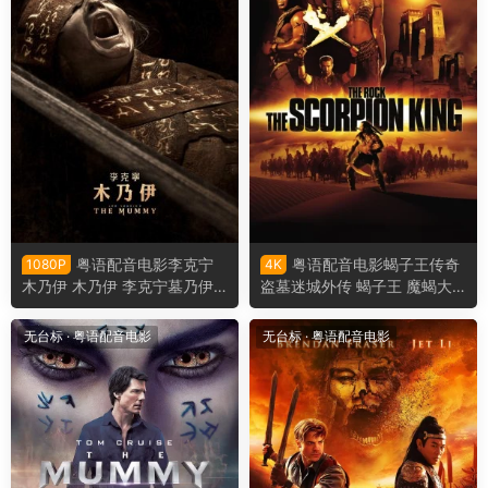
粤语配音电影李克宁
粤语配音电影蝎子王传奇
1080P
4K
木乃伊 木乃伊 李克宁墓乃伊 L
盗墓迷城外传 蝎子王 魔蝎大
ee Cronin's The Mummy
帝 The Scorpion King
无台标
·
粤语配音电影
无台标
·
粤语配音电影