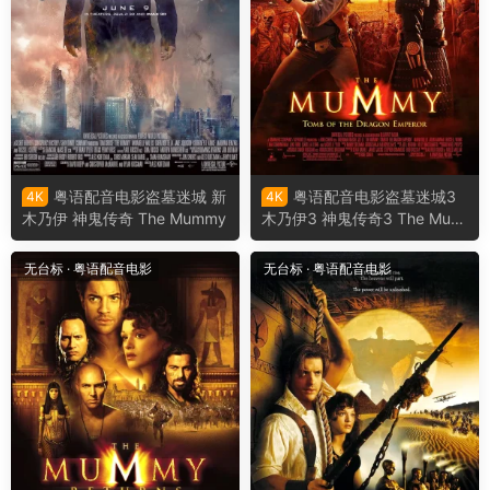
粤语配音电影盗墓迷城 新
粤语配音电影盗墓迷城3
4K
4K
木乃伊 神鬼传奇 The Mummy
木乃伊3 神鬼传奇3 The Mum
my: Tomb of the Dragon Em
peror
无台标
·
粤语配音电影
无台标
·
粤语配音电影