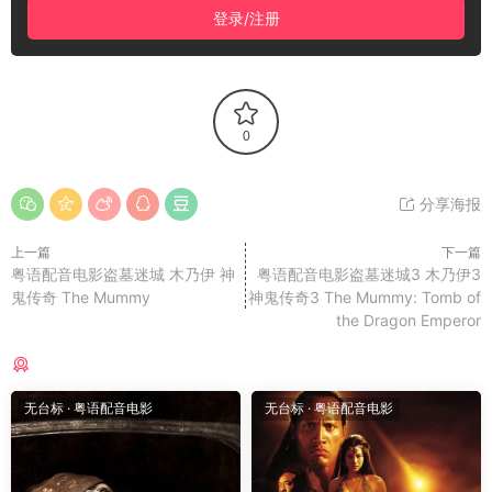
登录/注册
0
分享海报
上一篇
下一篇
粤语配音电影盗墓迷城 木乃伊 神
粤语配音电影盗墓迷城3 木乃伊3
鬼传奇 The Mummy
神鬼传奇3 The Mummy: Tomb of
the Dragon Emperor
猜你喜欢
无台标
·
粤语配音电影
无台标
·
粤语配音电影