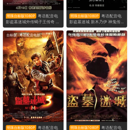
粤语配音电
粤语配音电
明珠台标版1080P
明珠台标版1080P
影盗墓迷城外传蝎子王传奇 蝎
影盗墓迷城 新木乃伊 神鬼传
子王 魔蝎大帝 The Scorpion
奇 The Mummy 2017版
King
台标版
·
粤语配音电影
台标版
·
粤语配音电影
粤语配音电
粤语配音电
明珠台标版1080P
明珠台标版1080P