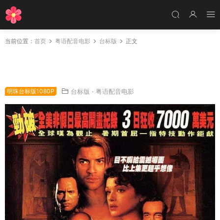
当前位置：
首页
粤语配音电影
台标版
正文
粤语配音电影盗墓迷城2 木乃伊归来 神鬼传奇2
The Mummy Returns
明珠台标版1080P
台标版
·
粤语配音电影