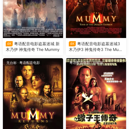
粤语配音电影盗墓迷城 新
粤语配音电影盗墓迷城3
4K
4K
木乃伊 神鬼传奇 The Mummy
木乃伊3 神鬼传奇3 The Mum
my: Tomb of the Dragon Em
peror
无台标
·
粤语配音电影
粤语配音电影
·
台标版