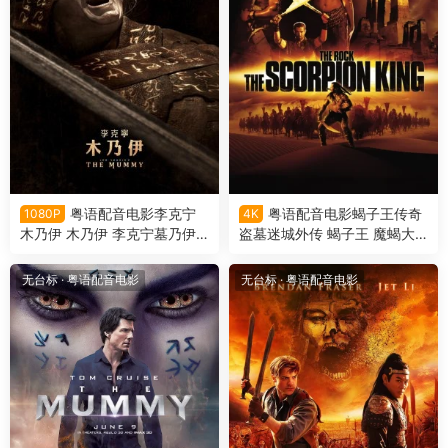
粤语配音电影李克宁
粤语配音电影蝎子王传奇
1080P
4K
木乃伊 木乃伊 李克宁墓乃伊 L
盗墓迷城外传 蝎子王 魔蝎大
ee Cronin's The Mummy
帝 The Scorpion King
无台标
·
粤语配音电影
无台标
·
粤语配音电影