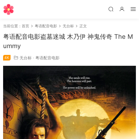
当前位置：
首页
粤语配音电影
无台标
正文
粤语配音电影盗墓迷城 木乃伊 神鬼传奇 The M
ummy
4K
无台标
·
粤语配音电影