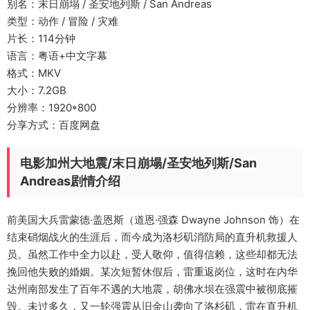
别名：末日崩塌 / 圣安地列斯 / San Andreas
类型：动作 / 冒险 / 灾难
片长：114分钟
语言：粤语+中文字幕
格式：MKV
大小：7.2GB
分辨率：1920*800
分享方式：百度网盘
电影加州大地震/末日崩塌/圣安地列斯/San
Andreas剧情介绍
前美国大兵雷蒙德·盖恩斯（道恩·强森 Dwayne Johnson 饰）在
结束硝烟战火的生涯后，而今成为洛杉矶消防局的直升机救援人
员。虽然工作中全力以赴，受人敬仰，值得信赖，这些却都无法
挽回他失败的婚姻。某次短暂休假后，雷重返岗位，这时在内华
达州南部发生了百年不遇的大地震，胡佛水坝在强震中被彻底摧
毁。未过多久，又一轮强震从旧金山袭向了洛杉矶，雷在直升机