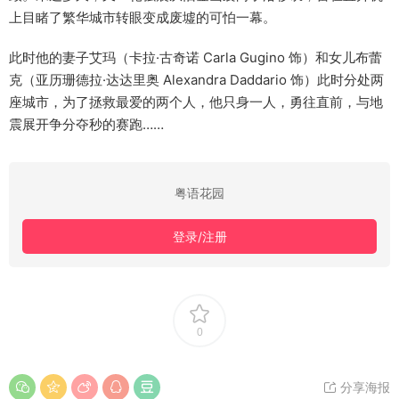
上目睹了繁华城市转眼变成废墟的可怕一幕。
此时他的妻子艾玛（卡拉·古奇诺 Carla Gugino 饰）和女儿布蕾
克（亚历珊德拉·达达里奥 Alexandra Daddario 饰）此时分处两
座城市，为了拯救最爱的两个人，他只身一人，勇往直前，与地
震展开争分夺秒的赛跑……
粤语花园
登录/注册
0
分享海报