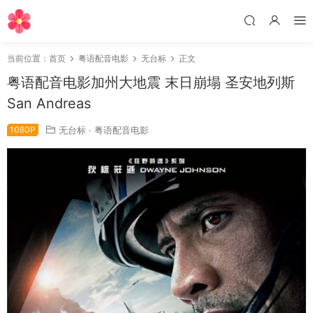
当前位置：
首页
粤语配音电影
无台标
正文
粤语配音电影加州大地震 末日崩塌 圣安地列斯
San Andreas
1080P
无台标
·
粤语配音电影