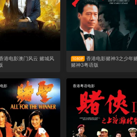
香港电影澳门风云 赌城风
香港电影赌神3之少年
1080P
版
赌神3粤语版
电影
香港粤语电影