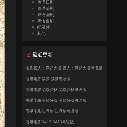
粤语日剧
粤语美剧
粤语国剧
粤语台剧
纪录片
其他
最近更新
电影镖人：风起大漠 镖人：风起大漠粤语版
香港电影赎梦 赎梦粤语版
香港电影花旗少林 花旗少林粤语版
香港电影英雄好汉 英雄好汉粤语版
香港电影江湖情 江湖情粤语版
香港电影9413 9413粤语版