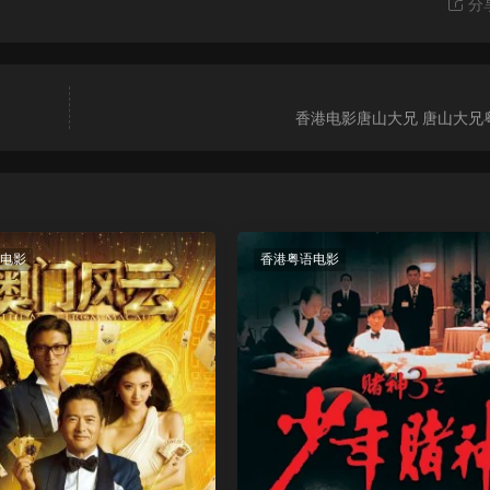
分
香港电影唐山大兄 唐山大兄
电影
香港粤语电影