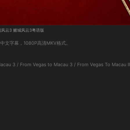
门风云3 赌城风云3粤语版
文字幕，1080P高清MKV格式。
3 / From Vegas to Macau 3 / From Vegas To Macau II