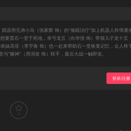
，因误用兄弟小马（张家辉 饰）的“催眠治疗”加上机器人炸弹袭
心想要置石一坚于死地，幸亏龙五（向华强 饰）带领儿子龙十五
赌神表妹高菲（李宇春 饰）也一起来帮助石一坚恢复记忆，众人终
与“赌神”（周润发 饰）联手，最后大战一触即发。
登录/注册
0