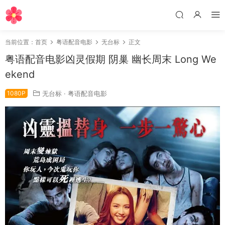
当前位置：
首页
粤语配音电影
无台标
正文
粤语配音电影凶灵假期 阴巢 幽长周末 Long We
ekend
1080P
无台标
·
粤语配音电影