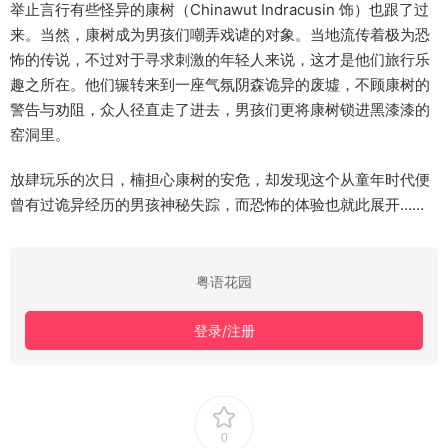
举止言行有些怪异的康树（Chinawut Indracusin 饰）也跟了过
来。当然，康树成为男孩们嘲弄戏谑的对象。当地流传着极为恐
怖的传说，不过对于寻求刺激的年轻人来说，这才是他们旅行乐
趣之所在。他们辗转来到一座气氛阴森诡异的废墟，不顾康树的
警告与劝阻，众人径直走了进去，男孩们更将康树锁进黑漆漆的
窑洞里。
放肆玩乐的次日，楠担心康树的安危，却发现这个从童年时代便
曾有过诡异经历的男孩神秘失踪，而恐怖的体验也就此展开……
粤语花园
登录/注册
0