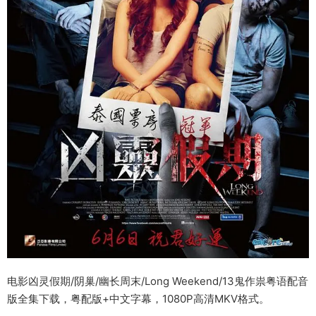
电影凶灵假期/阴巢/幽长周末/Long Weekend/13鬼作祟粤语配音
版全集下载，粤配版+中文字幕，1080P高清MKV格式。