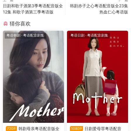
日剧和歌子酒第3季粤语配音版全
韩剧赤子之心粤语配音版全23集
12集 和歌子酒第三季粤语版
热血仁心粤语版
猜你喜欢
粤语韩剧
·
粤语配音剧集
粤语日剧
·
粤语配音剧集
韩剧母亲粤语配音版全
日剧爱母罪粤语配音
720P
1080P