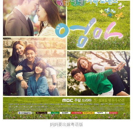
妈妈要出嫁粤语版