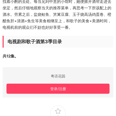
找着小酌的去处。每当见到中意的小馆时，她便掀开酒帘走进去
坐定，然后仔细地观察当天的推荐菜单，再思考一下所该配上的
酒水。劳累之后，盐烧鲑鱼、笊篱豆腐、玉子烧高汤鸡蛋卷、橙
醋鱼肝+清酒+鱼生等美食相继呈上，和歌子的美食+美酒时间，
电视机前的观众们不妨也好好享受一番。
电视剧和歌子酒第3季目录
共12集。
粤语花园
登录/注册