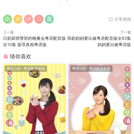
1
分享海报
上一篇
下一篇
日剧厨师警部的晚餐会粤语配音版
韩剧妈妈要出嫁粤语配音版全62集
全10集 饭罪真相粤语版
妈妈要出嫁粤语版
猜你喜欢
粤语日剧
·
粤语配音剧集
粤语日剧
·
粤语配音剧集