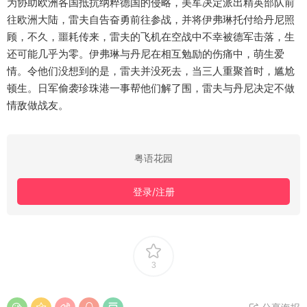
为协助欧洲各国抵抗纳粹德国的侵略，美军决定派出精英部队前
往欧洲大陆，雷夫自告奋勇前往参战，并将伊弗琳托付给丹尼照
顾，不久，噩耗传来，雷夫的飞机在空战中不幸被德军击落，生
还可能几乎为零。伊弗琳与丹尼在相互勉励的伤痛中，萌生爱
情。令他们没想到的是，雷夫并没死去，当三人重聚首时，尴尬
顿生。日军偷袭珍珠港一事帮他们解了围，雷夫与丹尼决定不做
情敌做战友。
粤语花园
登录/注册
3