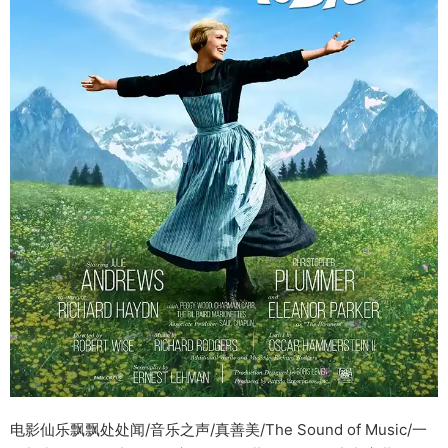
电影仙乐飘飘处处闻/音乐之声/真善美/The Sound of Music/一