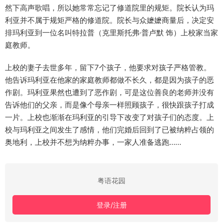
然下高声歌唱，所以她常常忘记了修道院里的规矩。院长认为玛
利亚并不属于规矩严格的修道院。院长与众嬷嬷商量后，决定安
排玛利亚到一位名叫特拉普（克里斯托弗·普卢默 饰）上校家当家
庭教师。
上校的妻子去世多年，留下7个孩子，他要求对孩子严格管教。
他告诉玛利亚在他家的家庭教师都做不长久，都是因为孩子的恶
作剧。玛利亚果然也遭到了恶作剧，可是这位善良的老师并没有
告诉他们的父亲，而是像个母亲一样照顾孩子，很快跟孩子打成
一片。上校也渐渐在玛利亚的引导下改变了对孩子们的态度。上
校与玛利亚之间发生了感情，他们完婚后回到了已被纳粹占领的
奥地利，上校并不想为纳粹办事，一家人准备逃跑……
粤语花园
登录/注册