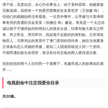
洒干练，高度自信，全心扑在事业上。由于某种原因，他被家族
百般逼婚，虽然有一个热爱芭蕾舞的女友姜世罗（王智媛 饰），
但他们的婚姻始终没有着落。一次意外事件，让李健与大英律师
事务所的普通职员金美英（张娜拉 饰）邂逅。美英是一个太过赤
诚以致于不懂得如何拒绝别人的善良女孩，结果却被大家召之即
来、挥之即去、用完即仍，宛如毫不起眼的的便利贴。正所谓造
物弄人，天降鸿运的美英中了澳门度假的招待券，她在当地重逢
正准备向恋人求婚的李健，谁知二人阴差阳错进入同一个房间。
不期而遇的新生命萌芽，将没有任何交集的两人硬捏成夫妻。
别别扭扭的两个人住到同一个屋檐下，有趣而感人的故事由此展
开……
电视剧命中注定我爱你目录
共20集。