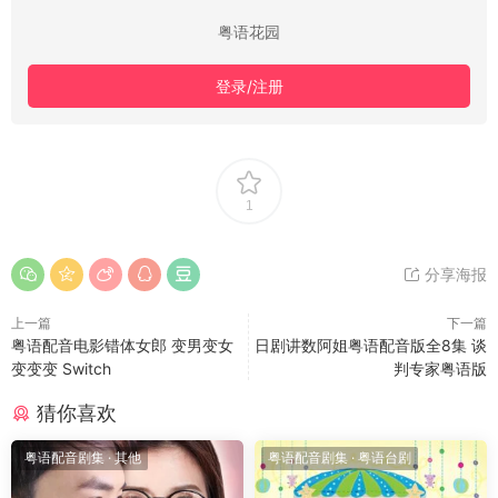
粤语花园
登录/注册
1
分享海报
上一篇
下一篇
粤语配音电影错体女郎 变男变女
日剧讲数阿姐粤语配音版全8集 谈
变变变 Switch
判专家粤语版
猜你喜欢
粤语配音剧集
·
其他
粤语配音剧集
·
粤语台剧