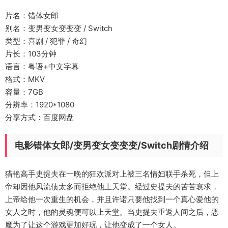
片名：错体女郎
别名：变男变女变变变 / Switch
类型：喜剧 / 犯罪 / 奇幻
片长：103分钟
语言：粤语+中文字幕
格式：MKV
容量：7GB
分辨率：1920*1080
分享方式：百度网盘
电影错体女郎/变男变女变变变/Switch剧情介绍
猎艳高手史提夫在一晚的狂欢派对上被三名情妇联手杀死，但上
帝却因他风流债太多而拒绝他上天堂。经过史提夫的苦苦哀求，
上帝给他一次重生的机会，并且许诺只要他找到一个真心爱他的
女人之时，他的灵魂便可以上天堂。当史提夫重返人间之后，恶
魔为了让这个游戏更加好玩，让他变成了一个女人。