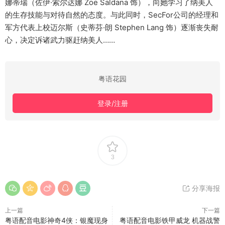
娜蒂瑞（佐伊·索尔达娜 Zoe Saldana 饰），向她学习了纳美人
的生存技能与对待自然的态度。与此同时，SecFor公司的经理和
军方代表上校迈尔斯（史蒂芬·朗 Stephen Lang 饰）逐渐丧失耐
心，决定诉诸武力驱赶纳美人……
粤语花园
登录/注册
3
分享海报
上一篇
下一篇
粤语配音电影神奇4侠：银魔现身
粤语配音电影铁甲威龙 机器战警