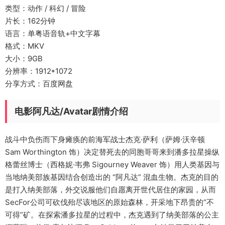
类型：动作 / 科幻 / 冒险
片长：162分钟
语言：单粤语音轨+中文字幕
格式：MKV
大小：9GB
分辨率：1912*1072
分享方式：百度网盘
电影阿凡达/Avatar剧情介绍
战斗中负伤而下身瘫痪的前海军战士杰克·萨利（萨姆·沃辛顿
Sam Worthington 饰）决定替死去的同胞哥哥来到潘多拉星操纵
格蕾丝博士（西格妮·韦弗 Sigourney Weaver 饰）用人类基因与
当地纳美部族基因结合创造出的 “阿凡达” 混血生物。杰克的目的
是打入纳美部落，外交说服他们自愿离开世代居住的家园，从而
SecFor公司可砍伐殆尽该地区的原始森林，开采地下昂贵的“不
可得”矿。在探索潘多拉星的过程中，杰克遇到了纳美部落的公主