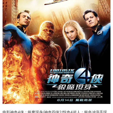
电影神奇4侠：银魔现身/神奇四侠2/惊奇4超人：银色冲浪手现