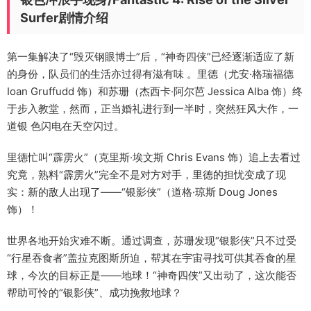
Surfer剧情介绍
第一集解决了“毁灭钢眼博士”后，“神奇四侠”已经逐渐适应了新
的身份，队员们的生活亦过得有滋有味 。里德（尤安·格瑞福德
Ioan Gruffudd 饰）和苏珊（杰西卡·阿尔芭 Jessica Alba 饰）终
于步入教堂，然而，正当婚礼进行到一半时，突然狂风大作，一
道银 色闪电在天空闪过。
里德忙叫“霹雳火”（克里斯·埃文斯 Chris Evans 饰）追上去看过
究竟，熟料“霹雳火”完全不是对方对手，里德的担忧变成了现
实：新的敌人出现了――“银影侠”（道格·琼斯 Doug Jones
饰）！
世界各地开始灾难不断。通过调查，苏珊发现“银影侠”只不过受
“行星吞食者”盖拉克图斯所迫，帮其在宇宙寻找可供其吞食的星
球，今次的目标正是――地球！“神奇四侠”又出动了，这次能否
帮助可怜的“银影侠”、成功挽救地球？