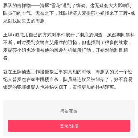
豚队的吉祥物——海豚“雪花”遭到了绑架。这无疑会大大影响到
队员们的士气。无奈之下，球队经济人麦提莎小姐找来了王牌•威
龙以找回失去的海豚。
王牌•威龙用自己的方式对事件展开了彻底的调查，虽然期间笑料
不断，时时受到女警官艾露丝的阻挠，但也找到了很多的线索，
麦提莎小姐也逐渐被他的风趣与机敏所打动，开始对他刮目相
看。
就在王牌侦查工作慢慢接近事实真相的时候，海豚队的另一个经
纪人普罗杰在家中跳楼自杀，队员马连奴又被绑架了，好不容易
锁定的犯罪嫌疑人也神秘失踪了，案情更加的扑朔迷离。
粤语花园
登录/注册