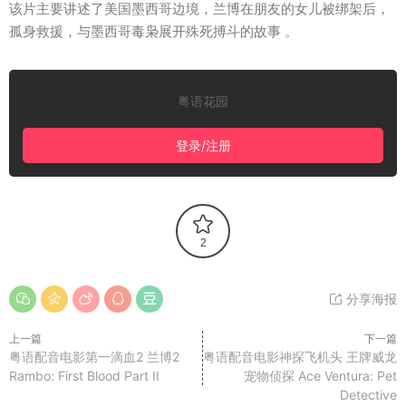
该片主要讲述了美国墨西哥边境，兰博在朋友的女儿被绑架后，
孤身救援，与墨西哥毒枭展开殊死搏斗的故事 。
粤语花园
登录/注册
2
分享海报
上一篇
下一篇
粤语配音电影第一滴血2 兰博2
粤语配音电影神探飞机头 王牌威龙
Rambo: First Blood Part II
宠物侦探 Ace Ventura: Pet
Detective