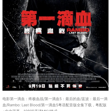
电影第一滴血：终极血战/第一滴血5：最后的血/蓝波：最后一滴
血/Rambo: Last Blood/第一滴血5粤语配音版全集下载，粤配版