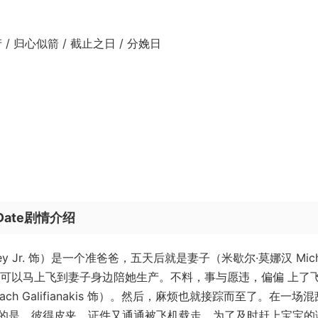
产 / 归心似箭 / 截止之日 / 分娩日
Date剧情介绍
ey Jr. 饰）是一个准爸爸，五天后就是妻子（米歇尔·莫娜汉 Miche
希望可以马上飞到妻子身边陪她生产。不料，事与愿违，偏偏 上了
h Galifianakis 饰）。然后，麻烦也就接踪而至了。在一场
的是，彼得皮夹、证件又通通被飞机载走。为了及时赶上宝宝的