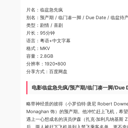
片名：临盆急先疯
别名：预产期 / 临门凑一脚 / Due Date / 临盆待
类型：剧情 / 喜剧
片长：95分钟
语言：粤语+中文字幕
格式：MKV
容量：2.8GB
分辨率：1920*800
分享方式：百度网盘
电影临盆急先疯/预产期/临门凑一脚/Due 
略带神经质的彼得（小罗伯特·唐尼 Robert Down
Monaghan 饰）的预产期。他冲忙赶上飞机，
遇上一心想成名的演员伊森（扎克·加利凡纳基斯 Zac
后，两人被赶下飞机并列入禁飞乘客名单。更不幸