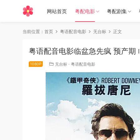
网站首页
粤配电影
粤配剧集
当前位置：
首页
粤语配音电影
无台标
正文
粤语配音电影临盆急先疯 预产期 临门
1080P
无台标
·
粤语配音电影