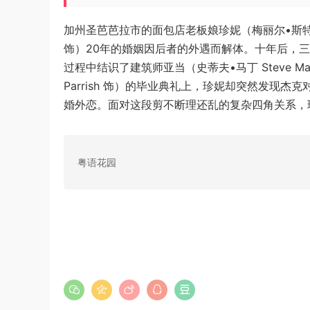
加州圣芭芭拉市的面包店老板娘珍妮（梅丽尔•斯特里普 Me
饰）20年的婚姻因后者的外遇而解体。十年后，
过程中结识了建筑师亚当（史蒂夫•马丁 Steve Mar
Parrish 饰）的毕业典礼上，珍妮却突然发现
婚外恋。面对这段剪不断理还乱的复杂四角关系，
粤语花园