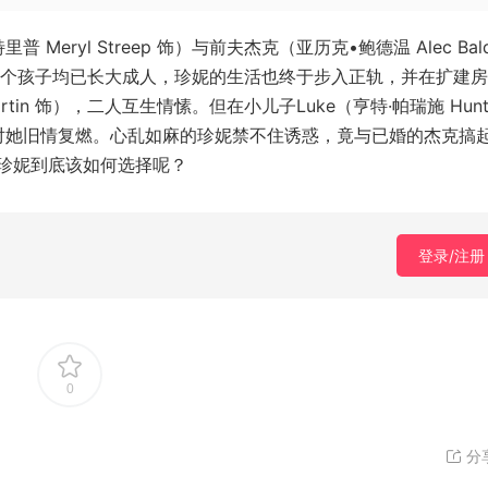
ryl Streep 饰）与前夫杰克（亚历克•鲍德温 Alec Bald
三个孩子均已长大成人，珍妮的生活也终于步入正轨，并在扩建
tin 饰），二人互生情愫。但在小儿子Luke（亨特·帕瑞施 Hunt
杰克对她旧情复燃。心乱如麻的珍妮禁不住诱惑，竟与已婚的杰克搞
珍妮到底该如何选择呢？
登录/注册
0
分