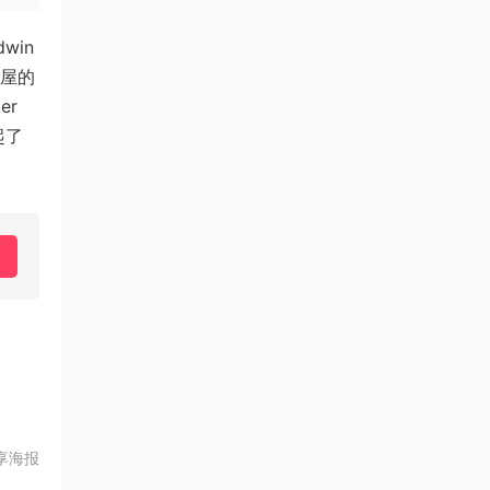
win
房屋的
er
起了
享海报