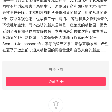
而半年前的丧妻之痛令他至今无法释怀，儿子迪伦和小女儿洛希
同样不能适应失去母亲的生活，迪伦因偷窃和阴暗的美术创作导
致被学校开除，本杰明没有听从哥哥邓肯的建议，拒绝从新的爱
情中获取乐观心态，也放弃了专栏写 作，筹划和儿女换到全新的
环境继续生活。而本杰明的新家居然是一座荒废的动物园！因为
看到了洛希和动物的友好接触，本杰明决定接收这座还收留着众
多动物的野生动物园，并带领管理人凯莉（斯嘉丽·约翰逊
Scarlett Johansson 饰）率领的留守团队重新修葺动物园，希望
在夏季开放之前，迎来动物园的再度营业和自己家庭的新生……
粤语花园
登录/注册
0