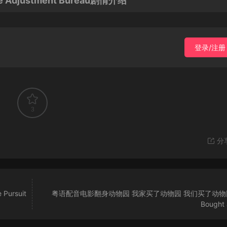
justment Bureau剧情介绍
登录/注册
3
分
rsuit
粤语配音电影翻身动物园 我家买了动物园 我们买了动物园
Bought 