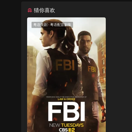
猜你喜欢
粤语美剧
·
粤语配音剧集