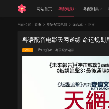
网站首页
粤配电影
粤配剧集
当前位置：
首页
粤语配音电影
无台标
正文
粤语配音电影天网逆缘 命运规划局 联邦检
1080P
无台标
·
粤语配音电影