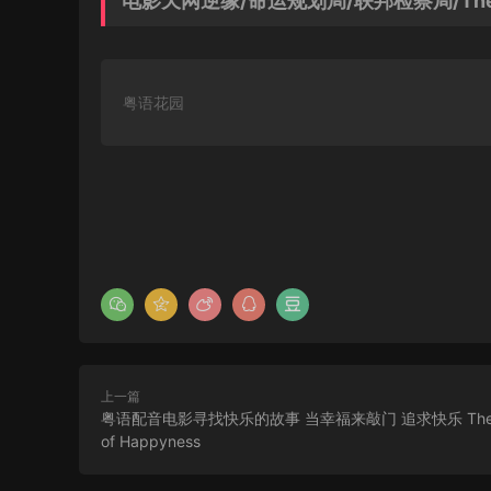
电影天网逆缘/命运规划局/联邦检察局/The Ad
粤语花园
上一篇
粤语配音电影寻找快乐的故事 当幸福来敲门 追求快乐 The Pu
of Happyness