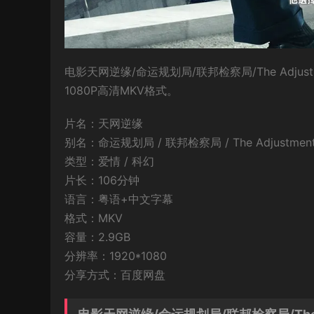
电影天网逆缘/命运规划局/联邦检察局/The Adju
1080P高清MKV格式。
片名：天网逆缘
别名：命运规划局 / 联邦检察局 / The Adjustment
类型：爱情 / 科幻
片长：106分钟
语言：粤语+中文字幕
格式：MKV
容量：2.9GB
分辨率：1920*1080
分享方式：百度网盘