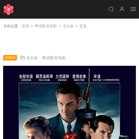
当前位置：
首页
粤语配音电影
无台标
正文
粤语配音电影反黑暴队 匪帮传奇 风云男人帮 Ga
ngster Squad
1080P
无台标
·
粤语配音电影