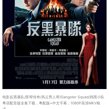
电影反黑暴队/匪帮传奇/风云男人帮/Gangster Squad/捣黑小队
粤语配音版全集下载，粤配版+中文字幕，1080P高清MKV格