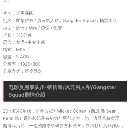
式。
片名：反黑暴队
别名：匪帮传奇 / 风云男人帮 / Gangster Squad / 捣黑小队
类型：剧情 / 动作 / 惊悚 / 犯罪
片长：113分钟
语言：粤语+中文字幕
格式：MKV
容量：3.4GB
分辨率：1920*800
分享方式：百度网盘
电影反黑暴队/匪帮传奇/风云男人帮/Gangster
Squad剧情介绍
20世纪40年代，前拳击冠军Mickey Cohen（西恩·潘 Sean
Penn 饰）是洛杉矶最有势力的黑帮老大，他一边经营着卖淫、
赌博等活动，一边贿赂洛杉矶警方和法官，在洛杉矶为非作歹，