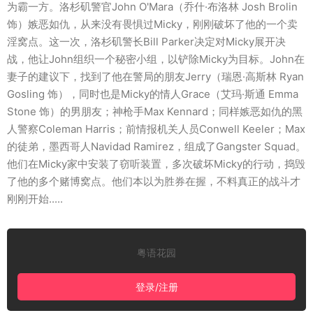
为霸一方。洛杉矶警官John O'Mara（乔什·布洛林 Josh Brolin
饰）嫉恶如仇，从来没有畏惧过Micky，刚刚破坏了他的一个卖
淫窝点。这一次，洛杉矶警长Bill Parker决定对Micky展开决
战，他让John组织一个秘密小组，以铲除Micky为目标。John在
妻子的建议下，找到了他在警局的朋友Jerry（瑞恩·高斯林 Ryan
Gosling 饰），同时也是Micky的情人Grace（艾玛·斯通 Emma
Stone 饰）的男朋友；神枪手Max Kennard；同样嫉恶如仇的黑
人警察Coleman Harris；前情报机关人员Conwell Keeler；Max
的徒弟，墨西哥人Navidad Ramirez，组成了Gangster Squad。
他们在Micky家中安装了窃听装置，多次破坏Micky的行动，捣毁
了他的多个赌博窝点。他们本以为胜券在握，不料真正的战斗才
刚刚开始.....
粤语花园
登录/注册