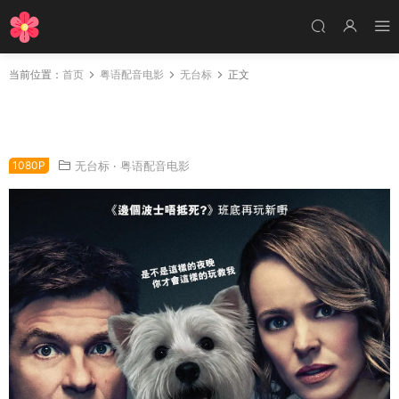
当前位置：
首页
粤语配音电影
无台标
正文
粤语配音电影今晚玩救你 游戏之夜 游戏夜杀必
死 Game Night
1080P
无台标
·
粤语配音电影