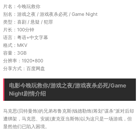
片名：今晚玩救你
别名：游戏之夜 / 游戏夜杀必死 / Game Night
类型：喜剧 / 悬疑 / 犯罪
片长：100分钟
语言：粤语+中文字幕
格式：MKV
容量：3GB
分辨率：1920*800
分享方式：百度网盘
电影今晚玩救你/游戏之夜/游戏夜杀必死/Game
Night剧情介绍
马克思(贝特曼饰)的兄弟布鲁克斯(钱德勒饰)筹划“谋杀”派对后却
遭绑架，马克思、安妮(麦克亚当斯饰)以为这只是一场游戏，但
显然他们已陷入困境。