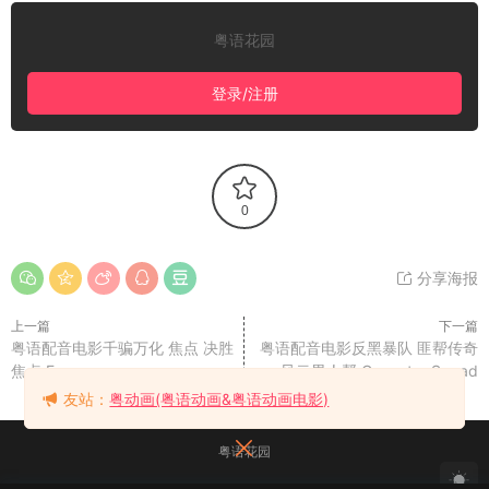
粤语花园
登录/注册
0
分享海报
上一篇
下一篇
粤语配音电影千骗万化 焦点 决胜
粤语配音电影反黑暴队 匪帮传奇
焦点 Focus
风云男人帮 Gangster Squad
友站：
粤动画(粤语动画&粤语动画电影)
粤语花园