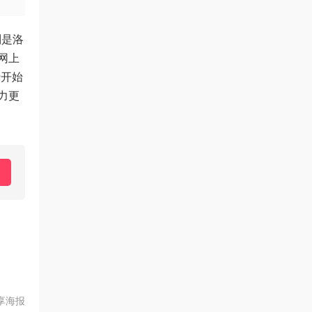
则是洛
网上
行开始
力更
享海报