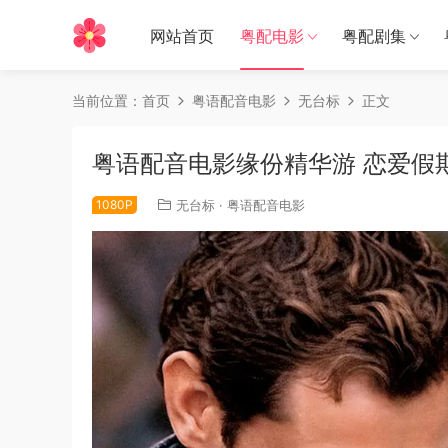
网站首页
粤配电影
粤配剧集
当前位置：
首页
粤语配音电影
无台标
正文
粤语配音电影缘份精华游 恋爱假期 恋
1080P
无台标
·
粤语配音电影