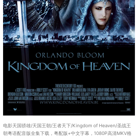
电影天国骄雄/天国王朝/王者天下/Kingdom of Heaven/圣战王
朝粤语配音版全集下载，粤配版+中文字幕，1080P高清MKV格