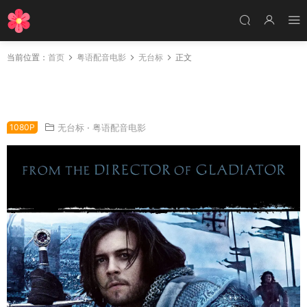
当前位置：
首页
粤语配音电影
无台标
正文
粤语配音电影天国骄雄 天国王朝 王者天下 King
dom of Heaven
1080P
无台标
·
粤语配音电影