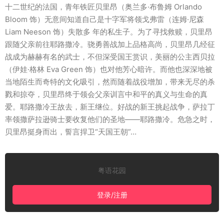
十二世纪的法国，青年铁匠贝里昂（奥兰多·布鲁姆 Orlando
Bloom 饰）无意间知道自己是十字军将领戈弗雷（连姆·尼森
Liam Neeson 饰）失散多 年的私生子。为了寻找救赎，贝里昂
跟随父亲前往耶路撒冷。骁勇善战加上品格高尚，贝里昂几经征
战成为赫赫有名的武士，不但深受国王赏识，美丽的公主西贝拉
（伊娃·格林 Eva Green 饰）也对他芳心暗许。而他也深深地被
当地陌生而奇特的文化吸引，然而随着战役增加，带来无尽的杀
戮和掠夺，贝里昂终于领会父亲训言中和平的真义与生命的真
爱。耶路撒冷王故去，新王继位。好战的新王挑起战争，萨拉丁
率领撒萨拉逊骑士要收复他们的圣地——耶路撒冷。危急之时，
贝里昂挺身而出，誓言捍卫“天国王朝”…
粤语花园
登录/注册