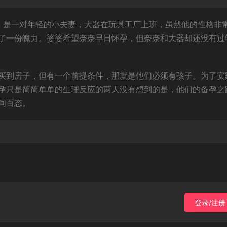
饰）是一对年轻的小夫妻，大器在玩具工厂上班，虽然他的性格非
了一份魄力。婆婆希望奈奈早日怀孕，但奈奈和大器却还没有过
买到房子，但有一个前提条件，那就是他们必须有孩子。为了安
孕只是简简单单的生理反应的两人没有想到的是，他们的备孕之
间百态。
登录/注册