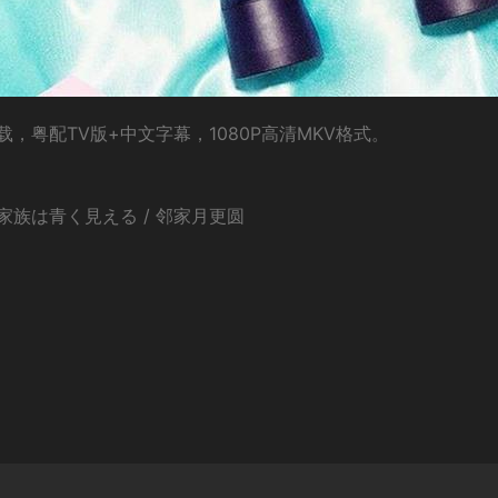
粤配TV版+中文字幕，1080P高清MKV格式。
の家族は青く見える / 邻家月更圆