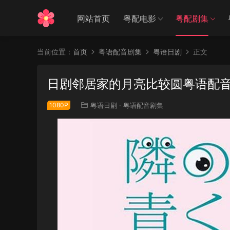
网站首页
粤配电影
粤配剧集
当前位置：
首页
粤语配音剧集
粤语日剧
正文
日剧邻居家的月亮比较圆粤语配音
1080P
粤语日剧
·
粤语配音剧集