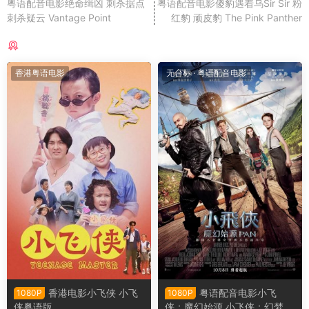
粤语配音电影绝命缉凶 刺杀据点
粤语配音电影傻豹遇着乌Sir Sir 粉
刺杀疑云 Vantage Point
红豹 顽皮豹 The Pink Panther
猜你喜欢
香港粤语电影
无台标
·
粤语配音电影
香港电影小飞侠 小飞
粤语配音电影小飞
1080P
1080P
侠粤语版
侠：魔幻始源 小飞侠：幻梦启