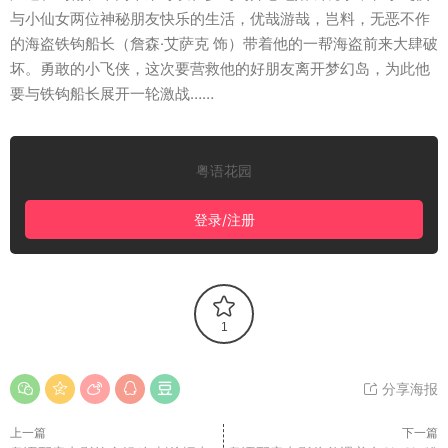
与小仙女两位神秘朋友快乐的生活，优哉游哉，岂料，无恶不作
的海盗铁钩船长（詹森·艾萨克 饰）带着他的一帮海盗前来大肆破
坏。勇敢的小飞侠，这次要营救他的好朋友离开梦幻岛，为此他
要与铁钩船长展开一轮激战……
粤语花园
登录/注册
1
分享海报
上一篇
下一篇