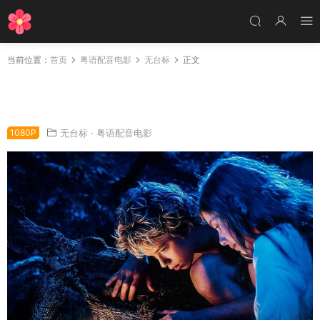
当前位置：
首页
粤语配音电影
无台标
正文
粤语配音电影彼得·潘 小飞侠2004 小飞侠彼得
潘 小飞侠 Peter Pan
1080P
无台标
·
粤语配音电影