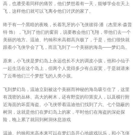
高，也遭受着同样的痛苦，他们梦想着有一天，能够学会在天上
飞，这样他们就可以飞离令他们讨厌的家了。
终于有一个黑暗的夜晚，长着乳牙的小飞侠彼得·潘（杰里米·森普
特 饰），飞到了他们的窗前，说要教会他们飞翔，带他们去一个
美丽的地方。温迪、约翰和米高都高兴极了，于是，他们很快就
跟着小飞侠学会了飞，而且飞到了一个美丽的海岛——梦幻岛。
原来，小飞侠是梦幻岛上永远也长不大的调皮小孩，他和小仙子
一起生活在这个岛上，但两个人觉得多少有点寂寞，于是就请来
了云蒂他们三个梦想飞的人类小孩。
飞到梦幻岛，温迪立刻被这个美丽而神秘的海岛吸引住了，这里
有茂密的丛林、高大的树木，还有野蛮的印第安人，以及横行附
近海面的坏蛋海盗。小飞侠带着温迪他们找到了六、七个隐蔽的
树洞，这就是他们在梦幻岛上的家，平时他们在海盗的深处探
险，晚上累了就回到树洞休息游戏
温迪、约翰和米高本来可以在梦幻岛开心地嬉戏玩乐，和小飞侠