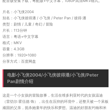
配音版全集下载，粤配版+中文字幕，1080P高清MKV格式。
片名：小飞侠2004
别名：小飞侠彼得潘 / 小飞侠 / Peter Pan / 彼得·潘
类型：剧情 / 儿童 / 奇幻 / 冒险
片长：113分钟
语言：粤语+中文字幕
格式：MKV
容量：4.3GB
分辨率：1920*1080
分享方式：百度网盘
电影小飞侠2004/小飞侠彼得潘/小飞侠/Peter
Pan剧情介绍
这是一个小女孩的冒险故事，生活在维多利亚时代的女孩温迪
（雷切尔·霍伍德 饰），出生在压抑的环境中，还整天被一个呆板
顽固的父亲，扼杀她童年的快乐和梦想。温迪的好朋友约翰和米