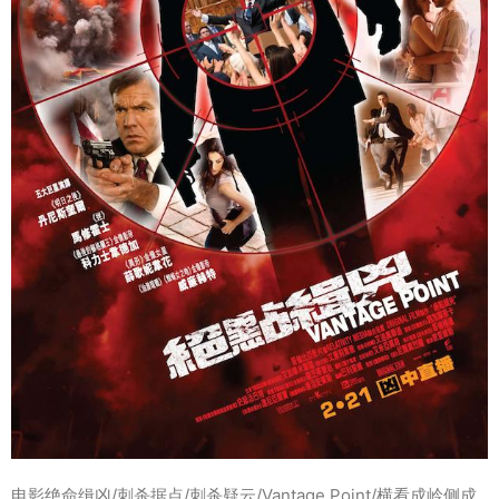
电影绝命缉凶/刺杀据点/刺杀疑云/Vantage Point/横看成岭侧成