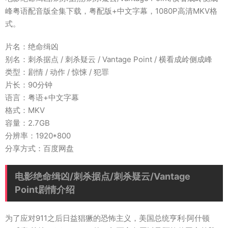
峰粤语配音版全集下载，粤配版+中文字幕，1080P高清MKV格
式。
片名：绝命缉凶
别名：刺杀据点 / 刺杀疑云 / Vantage Point / 横看成岭侧成峰
类型：剧情 / 动作 / 惊悚 / 犯罪
片长：90分钟
语言：粤语+中文字幕
格式：MKV
容量：2.7GB
分辨率：1920*800
分享方式：百度网盘
电影绝命缉凶/刺杀据点/刺杀疑云/Vantage
Point剧情介绍
为了应对911之后日益猖獗的恐怖主义，美国总统亨利·阿什顿