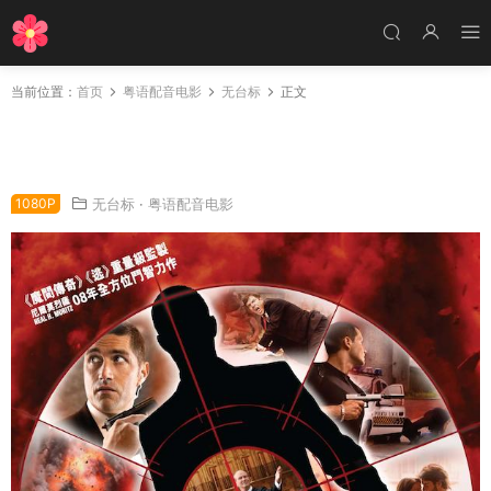
当前位置：
首页
粤语配音电影
无台标
正文
粤语配音电影绝命缉凶 刺杀据点 刺杀疑云 Vant
age Point
1080P
无台标
·
粤语配音电影