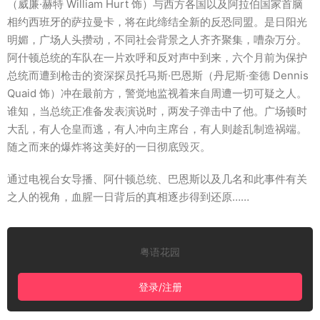
（威廉·赫特 William Hurt 饰）与西方各国以及阿拉伯国家首脑
相约西班牙的萨拉曼卡，将在此缔结全新的反恐同盟。是日阳光
明媚，广场人头攒动，不同社会背景之人齐齐聚集，嘈杂万分。
阿什顿总统的车队在一片欢呼和反对声中到来，六个月前为保护
总统而遭到枪击的资深探员托马斯·巴恩斯（丹尼斯·奎德 Dennis
Quaid 饰）冲在最前方，警觉地监视着来自周遭一切可疑之人。
谁知，当总统正准备发表演说时，两发子弹击中了他。广场顿时
大乱，有人仓皇而逃，有人冲向主席台，有人则趁乱制造祸端。
随之而来的爆炸将这美好的一日彻底毁灭。
通过电视台女导播、阿什顿总统、巴恩斯以及几名和此事件有关
之人的视角，血腥一日背后的真相逐步得到还原……
粤语花园
登录/注册