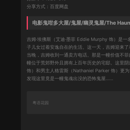
分享方式：百度网盘
电影鬼咁多大屋/鬼屋/幽灵鬼屋/The Haunt
吉姆·埃佛斯（艾迪·墨菲 Eddie Murphy
子儿女过着安逸自在的生活。这一天，吉姆迎来了和老婆
当晚，吉姆收到一通卖方电话。那是一幢价值不菲
幢位于荒郊野外且拥有上百年历史的宅邸。这里阴森恐
饰）和男主人格雷斯（Nathaniel Parker
发现这里竟是一幢鬼魂出没的恐怖鬼屋……
粤语花园