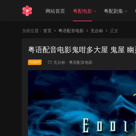
网站首页
粤配电影
粤配剧集
当前位置：
首页
粤语配音电影
无台标
正文
粤语配音电影鬼咁多大屋 鬼屋 幽灵鬼屋 
1080P
无台标
·
粤语配音电影