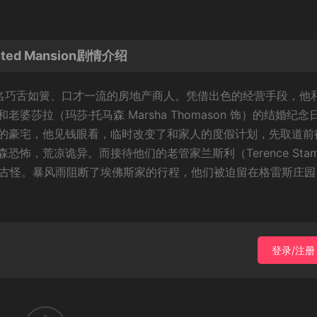
ed Mansion剧情介绍
 饰）是一名巧舌如簧、口才一流的房地产商人。凭借出色的经营手段，他
莎拉（玛莎·托马森 Marsha Thomason 饰）的结婚纪念
的豪宅，他见钱眼看，临时改变了和家人的度假计划，先取道前
怖，荒凉诡异。而接待他们的老管家兰斯利（Terence Stam
 饰）更为古怪。暴风雨阻断了埃佛斯家的行程，他们被迫留在格雷斯庄
登录/注册