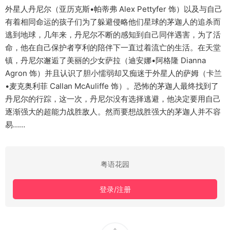
外星人丹尼尔（亚历克斯•帕蒂弗 Alex Pettyfer 饰）以及与自己
有着相同命运的孩子们为了躲避侵略他们星球的茅迦人的追杀而
逃到地球，几年来，丹尼尔不断的感知到自己同伴遇害，为了活
命，他在自己保护者亨利的陪伴下一直过着流亡的生活。在天堂
镇，丹尼尔邂逅了美丽的少女萨拉（迪安娜•阿格隆 Dianna
Agron 饰）并且认识了胆小懦弱却又痴迷于外星人的萨姆（卡兰
•麦克奥利菲 Callan McAuliffe 饰）。恐怖的茅迦人最终找到了
丹尼尔的行踪，这一次，丹尼尔没有选择逃避，他决定要用自己
逐渐强大的超能力战胜敌人。然而要想战胜强大的茅迦人并不容
易……
粤语花园
登录/注册