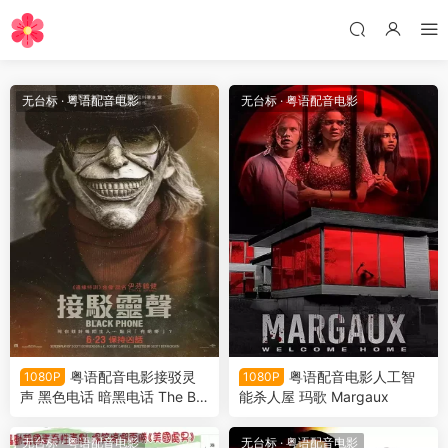
无台标
·
粤语配音电影
无台标
·
粤语配音电影
粤语配音电影接驳灵
粤语配音电影人工智
1080P
1080P
声 黑色电话 暗黑电话 The Bla
能杀人屋 玛歌 Margaux
ck Phone
无台标
·
粤语配音电影
无台标
·
粤语配音电影