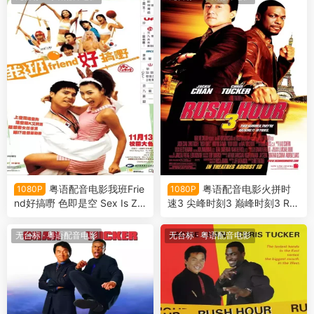
粤语配音电影我班Frie
粤语配音电影火拼时
1080P
1080P
nd好搞嘢 色即是空 Sex Is Zer
速3 尖峰时刻3 巅峰时刻3 Rus
o
h Hour 3
无台标
·
粤语配音电影
无台标
·
粤语配音电影