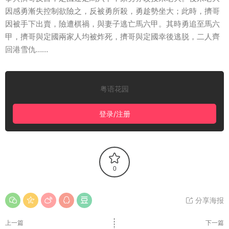
因感勇漸失控制欲險之，反被勇所殺，勇趁勢坐大；此時，擠哥
因被手下出賣，險遭棋禍，與妻子逃亡馬六甲。其時勇追至馬六
甲，擠哥與定國兩家人均被炸死，擠哥與定國幸後逃脱，二人齊
回港雪仇……
粤语花园
登录/注册
0
分享海报
上一篇
下一篇