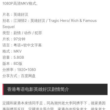
1080P高清MKV格式。
片名：英雄好汉
别名：江湖情2：英雄好汉 / Tragic Hero/ Rich & Famous
Sequel
类型：剧情 / 动作 / 犯罪
片长：97分钟
语言：粤语+软中文字幕
格式：MKV
容量：5.8GB
版本：BD版
分辨率：1920*1080
分享方式：百度网盘
香港粤语电影英雄好汉剧情简介
定國和家勇本來情同手足，同為潮州老大李阿擠手下，後家勇因
事與擠哥反目，定國達走馬六甲，家勇亦改投朱老大。後朱老大