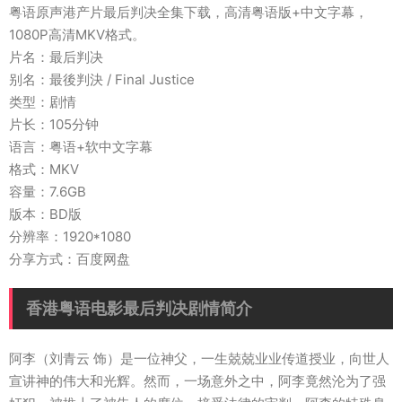
粤语原声港产片最后判决全集下载，高清粤语版+中文字幕，
1080P高清MKV格式。
片名：最后判决
别名：最後判決 / Final Justice
类型：剧情
片长：105分钟
语言：粤语+软中文字幕
格式：MKV
容量：7.6GB
版本：BD版
分辨率：1920*1080
分享方式：百度网盘
香港粤语电影最后判决剧情简介
阿李（刘青云 饰）是一位神父，一生兢兢业业传道授业，向世人
宣讲神的伟大和光辉。然而，一场意外之中，阿李竟然沦为了强