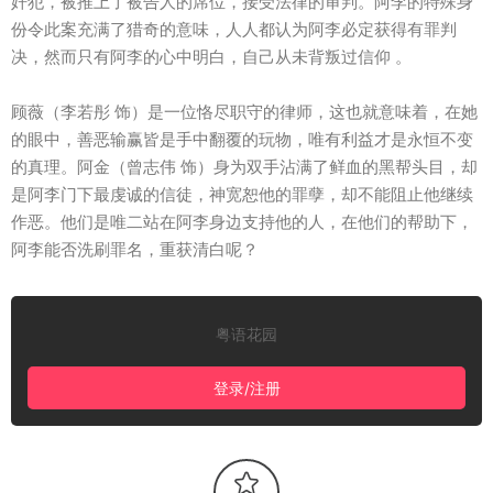
奸犯，被推上了被告人的席位，接受法律的审判。阿李的特殊身
份令此案充满了猎奇的意味，人人都认为阿李必定获得有罪判
决，然而只有阿李的心中明白，自己从未背叛过信仰 。
顾薇（李若彤 饰）是一位恪尽职守的律师，这也就意味着，在她
的眼中，善恶输赢皆是手中翻覆的玩物，唯有利益才是永恒不变
的真理。阿金（曾志伟 饰）身为双手沾满了鲜血的黑帮头目，却
是阿李门下最虔诚的信徒，神宽恕他的罪孽，却不能阻止他继续
作恶。他们是唯二站在阿李身边支持他的人，在他们的帮助下，
阿李能否洗刷罪名，重获清白呢？
粤语花园
登录/注册