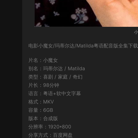
小
电影小魔女/玛蒂尔达/Matilda粤语配音版全集下
片名：小魔女
别名：玛蒂尔达 / Matilda
类型：喜剧 / 家庭 / 奇幻
片长：98分钟
语言：粤语+软中文字幕
格式：MKV
容量：6GB
版本：合成版
分辨率：1920*800
分享方式：百度网盘