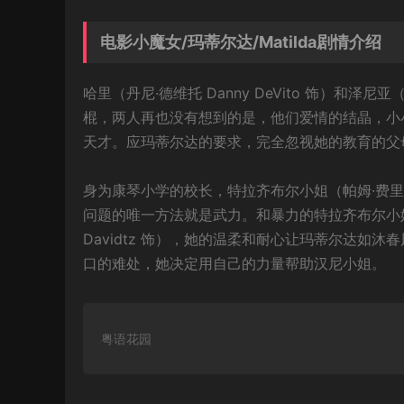
电影小魔女/玛蒂尔达/Matilda剧情介绍
哈里（丹尼·德维托 Danny DeVito 饰）和泽尼
棍，两人再也没有想到的是，他们爱情的结晶，小小的玛
天才。应玛蒂尔达的要求，完全忽视她的教育的父
身为康琴小学的校长，特拉齐布尔小姐（帕姆·费里斯 
问题的唯一方法就是武力。和暴力的特拉齐布尔小姐
Davidtz 饰），她的温柔和耐心让玛蒂尔达
口的难处，她决定用自己的力量帮助汉尼小姐。
粤语花园