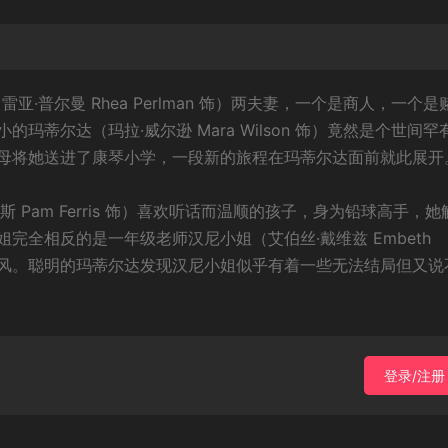
亚（雷亚·普尔曼 Rhea Perlman 饰）两夫妻，一个是商人，一个是
蒂尔达（玛拉·威尔逊 Mara Wilson 饰）竟然是个世间罕
母将她送进了康琴小学，一段新的旅程在玛蒂尔达面前就此展开
Pam Ferris 饰）喜欢听话而温顺的孩子，身为铅球高手，她
完全相反的是一年级老师汉尼小姐（艾伯丝·戴维兹 Embeth
如沐春风。聪明的玛蒂尔达发现汉尼小姐似乎有着一些无法结局但又说
登录/注册