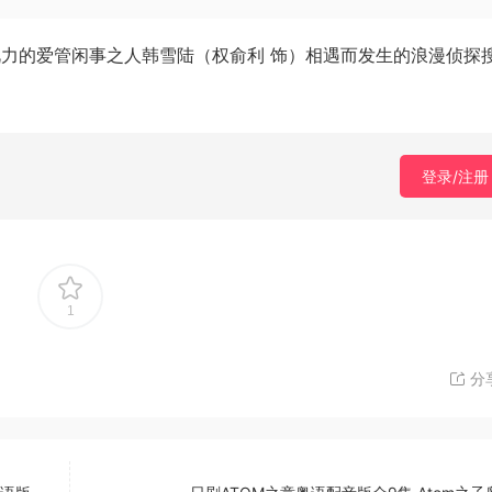
视力的爱管闲事之人韩雪陆（权俞利 饰）相遇而发生的浪漫侦探
登录/注册
1
分