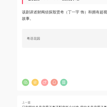
该剧讲述财阀侦探殷贤奇（丁一宇 饰）和拥有超
故事。
粤语花园
上一篇