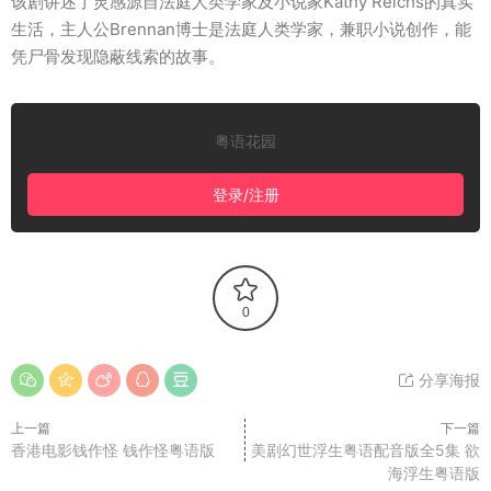
该剧讲述了灵感源自法庭人类学家及小说家Kathy Reichs的真实
生活，主人公Brennan博士是法庭人类学家，兼职小说创作，能
凭尸骨发现隐蔽线索的故事。
粤语花园
登录/注册
0
分享海报
上一篇
下一篇
香港电影钱作怪 钱作怪粤语版
美剧幻世浮生粤语配音版全5集 欲
海浮生粤语版