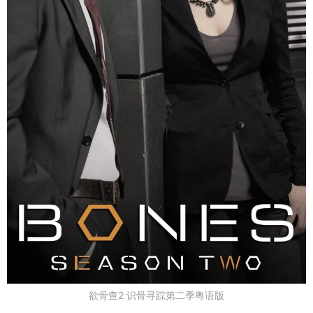
欲骨查2 识骨寻踪第二季粤语版