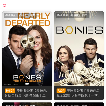
猜你喜欢
粤语美剧
·
粤语配音剧集
粤语美剧
·
粤语配音剧集
美剧欲骨查12粤语配
美剧欲骨查11粤语配音
1080P
720P
音版全12集 识骨寻踪第十二季
版全22集 识骨寻踪第十一季粤
粤语版
语版