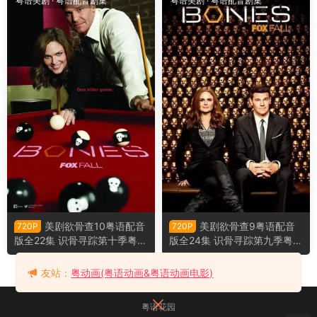
粤语美剧
·
粤语配音剧集
粤语美剧
·
粤语配音剧集
美剧欲骨查10粤语配音
美剧欲骨查9粤语配音
720P
720P
版全22集 识骨寻踪第十季粤语
版全24集 识骨寻踪第九季粤语
版
版
友站：
粤动画(粤语动画&粤语动画电影)
粤语花园