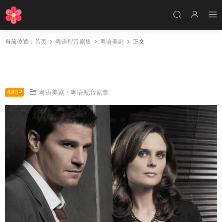
当前位置：
首页
粤语配音剧集
粤语美剧
正文
美剧欲骨查2粤语配音版全21集 识骨寻踪第二季
粤语版
480P
粤语美剧
·
粤语配音剧集