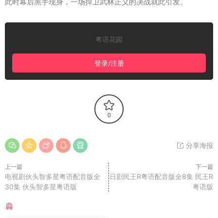
此时幕后黑手现身，一场捍卫武林正义的决战就此引发。
粤语花园
登录/注册
0
分享海报
上一篇
下一篇
电视剧伙头智多星粤语配音版全
日剧民王R粤语配音版全8集 民王R
30集 伙头智多星粤语版
粤语版
猜你喜欢