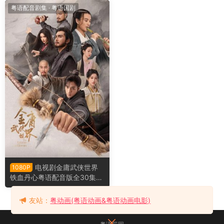
粤语配音剧集
·
粤语国剧
电视剧金庸武侠世界
1080P
铁血丹心粤语配音版全30集
射雕英雄传之铁血丹心粤语版
友站：
粤动画(粤语动画&粤语动画电影)