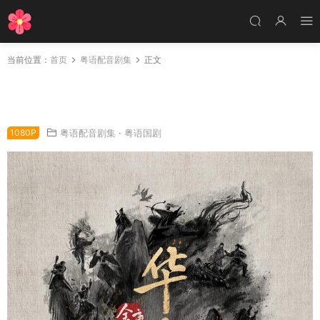
当前位置：
首页
粤语配音剧集
正文
电视剧金庸武侠世界华山论剑粤语配音版全20集
华山论剑粤语版
1080P
粤语配音剧集
·
粤语国剧