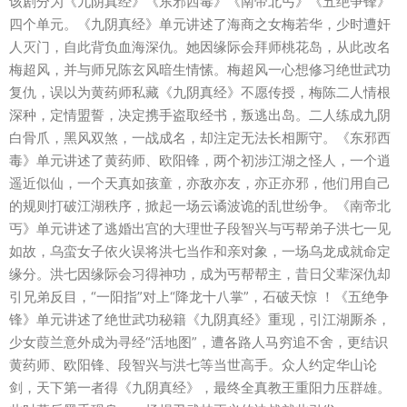
该剧分为《九阴真经》《东邪西毒》《南帝北丐》《五绝争锋》
四个单元。《九阴真经》单元讲述了海商之女梅若华，少时遭奸
人灭门，自此背负血海深仇。她因缘际会拜师桃花岛，从此改名
梅超风，并与师兄陈玄风暗生情愫。梅超风一心想修习绝世武功
复仇，误以为黄药师私藏《九阴真经》不愿传授，梅陈二人情根
深种，定情盟誓，决定携手盗取经书，叛逃出岛。二人练成九阴
白骨爪，黑风双煞，一战成名，却注定无法长相厮守。《东邪西
毒》单元讲述了黄药师、欧阳锋，两个初涉江湖之怪人，一个逍
遥近似仙，一个天真如孩童，亦敌亦友，亦正亦邪，他们用自己
的规则打破江湖秩序，掀起一场云谲波诡的乱世纷争。《南帝北
丐》单元讲述了逃婚出宫的大理世子段智兴与丐帮弟子洪七一见
如故，乌蛮女子依火误将洪七当作和亲对象，一场乌龙成就命定
缘分。洪七因缘际会习得神功，成为丐帮帮主，昔日父辈深仇却
引兄弟反目，“一阳指”对上“降龙十八掌”，石破天惊 ！《五绝争
锋》单元讲述了绝世武功秘籍《九阴真经》重现，引江湖厮杀，
少女葭兰意外成为寻经“活地图”，遭各路人马穷追不舍，更结识
黄药师、欧阳锋、段智兴与洪七等当世高手。众人约定华山论
剑，天下第一者得《九阴真经》，最终全真教王重阳力压群雄。