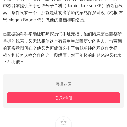
声称能够提供关于恐怖分子兰科（Jamie Jackson 饰）的最新线
索，条件只有一个，那就是让初出茅庐的菜鸟探员莉兹（梅根·布
恩 Megan Boone 饰）做他的搭档和联络员。
雷蒙德的种种举动让联邦探员们手足无措，他们既急需雷蒙德所
掌握的线索，又无法相信这个有着重重黑暗历史的男人。雷蒙德
的真实意图何在？他又为何偏偏选中了看似单纯的莉兹作为搭
档？和传奇人物合作的这一段经历，对于年轻的莉兹来说又代表
了什么呢？
粤语花园
登录/注册