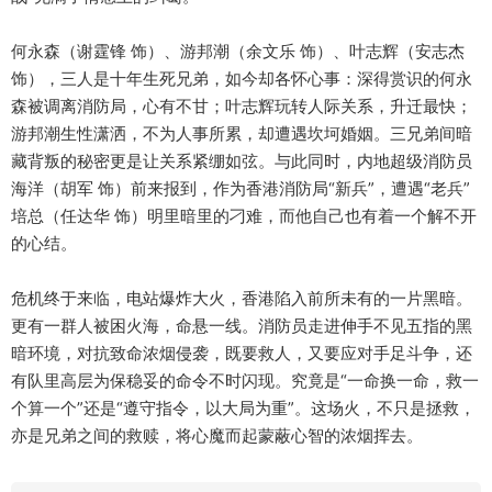
何永森（谢霆锋 饰）、游邦潮（余文乐 饰）、叶志辉（安志杰
饰），三人是十年生死兄弟，如今却各怀心事：深得赏识的何永
森被调离消防局，心有不甘；叶志辉玩转人际关系，升迁最快；
游邦潮生性潇洒，不为人事所累，却遭遇坎坷婚姻。三兄弟间暗
藏背叛的秘密更是让关系紧绷如弦。与此同时，内地超级消防员
海洋（胡军 饰）前来报到，作为香港消防局“新兵”，遭遇“老兵”
培总（任达华 饰）明里暗里的刁难，而他自己也有着一个解不开
的心结。
危机终于来临，电站爆炸大火，香港陷入前所未有的一片黑暗。
更有一群人被困火海，命悬一线。消防员走进伸手不见五指的黑
暗环境，对抗致命浓烟侵袭，既要救人，又要应对手足斗争，还
有队里高层为保稳妥的命令不时闪现。究竟是“一命换一命，救一
个算一个”还是“遵守指令，以大局为重”。这场火，不只是拯救，
亦是兄弟之间的救赎，将心魔而起蒙蔽心智的浓烟挥去。