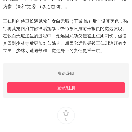
为僧，法名“觉远”（李连杰 饰）。
王仁则的侍卫长遇见牧羊女白无瑕（丁岚 饰）后垂涎其美色，强
行将其抢回府并欲酒后施暴，恰巧被只身前来报仇的觉远发现。
在救白无瑕逃生的过程中，觉远因武功欠佳被王仁则刺伤，促使
其回到少林寺后更加刻苦练功。后因觉远救援被王仁则追赶的李
世民，少林寺遭遇劫难，觉远身上的责任更重一层。
粤语花园
登录/注册
0