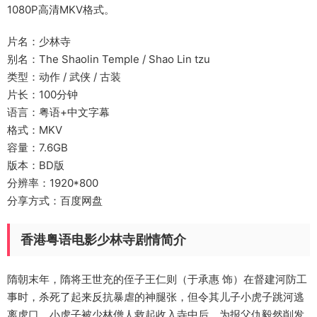
1080P高清MKV格式。
片名：少林寺
别名：The Shaolin Temple / Shao Lin tzu
类型：动作 / 武侠 / 古装
片长：100分钟
语言：粤语+中文字幕
格式：MKV
容量：7.6GB
版本：BD版
分辨率：1920*800
分享方式：百度网盘
香港粤语电影少林寺剧情简介
隋朝末年，隋将王世充的侄子王仁则（于承惠 饰）在督建河防工
事时，杀死了起来反抗暴虐的神腿张，但令其儿子小虎子跳河逃
离虎口。小虎子被少林僧人救起收入寺中后，为报父仇毅然削发