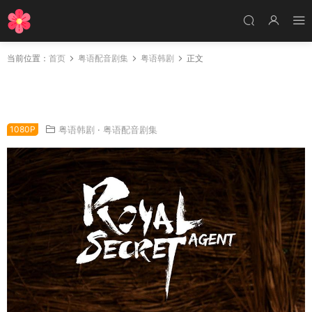
当前位置：
首页
粤语配音剧集
粤语韩剧
正文
韩剧暗行御史：朝鲜秘密搜查团粤语配音版全23
集 新暗行御史粤语版
1080P
粤语韩剧
·
粤语配音剧集