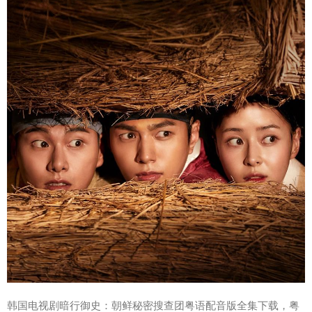
韩国电视剧暗行御史：朝鲜秘密搜查团粤语配音版全集下载，粤