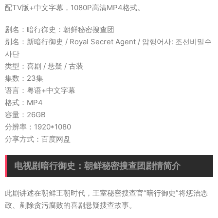
配TV版+中文字幕，1080P高清MP4格式。
剧名：暗行御史：朝鲜秘密搜查团
别名：新暗行御史 / Royal Secret Agent / 암행어사: 조선비밀수
사단
类型：喜剧 / 悬疑 / 古装
集数：23集
语言：粤语+中文字幕
格式：MP4
容量：26GB
分辨率：1920*1080
分享方式：百度网盘
电视剧暗行御史：朝鲜秘密搜查团剧情简介
此剧讲述在朝鲜王朝时代，王室秘密搜查官“暗行御史”将惩治恶
政、剷除贪污腐败的喜剧悬疑搜查故事。