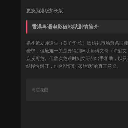
更换为港版加长版
香港粤语电影破地狱剧情简介
婚礼策划师道生（黄子华 饰）因婚礼市场萧条而
碰壁，但最难一关是要得到喃呒师傅文哥（许冠文
岌岌可危。但数次危难时刻文哥的出手相助，以及
结慢慢解开，也逐渐悟到“破地狱”的真正意义。
粤语花园