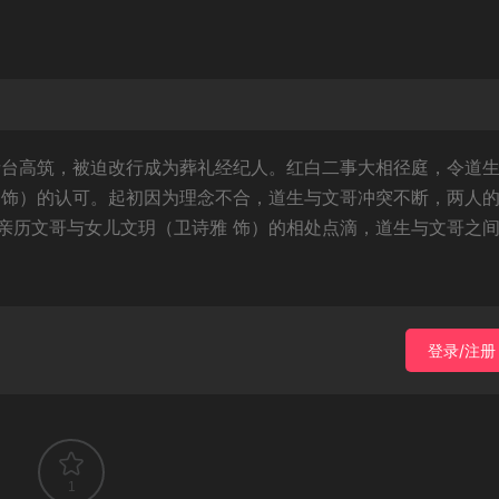
债台高筑，被迫改行成为葬礼经纪人。红白二事大相径庭，令道
 饰）的认可。起初因为理念不合，道生与文哥冲突不断，两人
亲历文哥与女儿文玥（卫诗雅 饰）的相处点滴，道生与文哥之
登录/注册
1